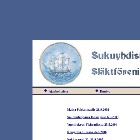
Ajankohtaista
Etusivu
Matka Pohjanmaalle 21.9.2002
Sourander-päivä Helsingissä 6.9.2003
Vuosikokous Yleisradiossa 25.5.2004
Kesäjuhla Turussa 26.8.2006
Nokian retki 22.-23.9.2007